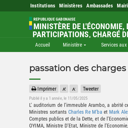
Institutions
Ministères
Ambassades
Mair
REPUBLIQUE GABONAISE
MINISTÈRE DE L'ÉCONOMIE, 
PARTICIPATIONS, CHARGÉ D
Accueil
Ministère
Services aux
passation des charges
Imprimer
Tweeter
Publié il y a
1 année
, le 11/05/2025
L' auditorium de l’immeuble Arambo, a abrité c
Ministres sortants
Charles Re M'ba
et
Mark Ale
Comptes publics et de la Dette, et de l’Economie
OYIMA, Ministre D’Etat, Ministre de l’Economie,