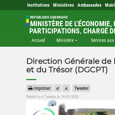
Institutions
Ministères
Ambassades
Mair
REPUBLIQUE GABONAISE
MINISTÈRE DE L'ÉCONOMIE, 
PARTICIPATIONS, CHARGÉ D
Accueil
Ministère
Services aux
Direction Générale de 
et du Trésor (DGCPT)
Imprimer
Tweeter
Publié il y a
7 année
, le 16/01/2020