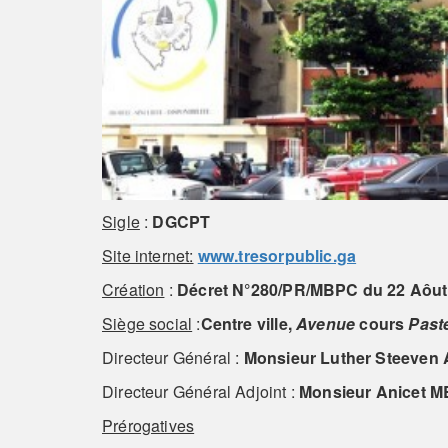
Sigle
:
DGCPT
Site internet:
www.tresorpublic.ga
Création
:
Décret N°280/PR/MBPC du 22 Aôut
Siège social
:
Centre ville,
Avenue
cours
Past
Directeur Général :
Monsieur
Luther Steeve
Directeur Général Adjoint :
Monsieur
Anicet 
Prérogatives